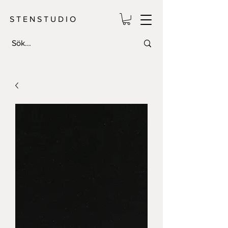
S T E N S T U D I O