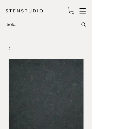
S T E N S T U D I O