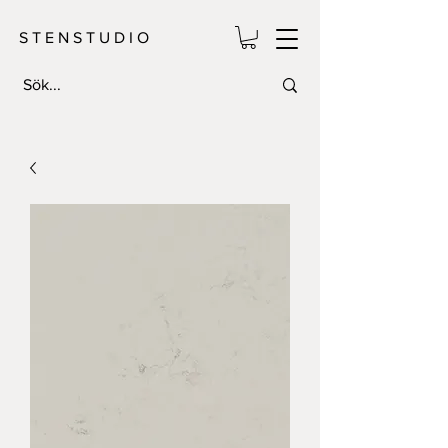
S T E N S T U D I O