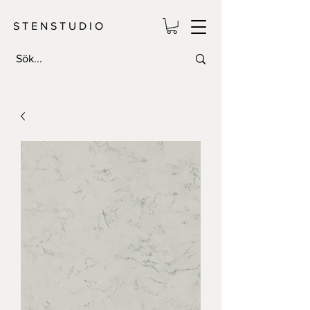
S T E N S T U D I O