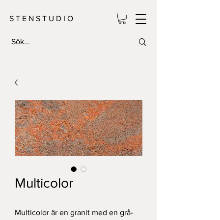
S T E N S T U D I O
Multicolor
Multicolor är en granit med en grå-