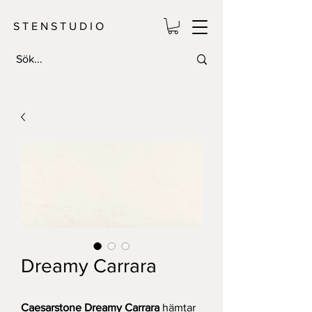
S T E N S T U D I O
Dreamy Carrara
Caesarstone Dreamy Carrara
hämtar